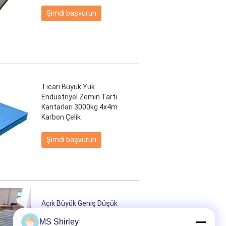
Şimdi başvurun
Ticari Büyük Yük
Endüstriyel Zemin Tartı
Kantarları 3000kg 4x4m
Karbon Çelik
Şimdi başvurun
Açık Büyük Geniş Düşük
Profil Platformu Endüstriyel
MS Shirley
Zemin Palet Ölçeği