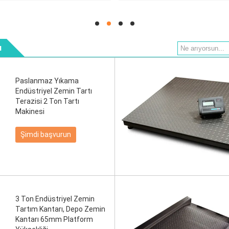
hd
hd
hd
hd
ı
Paslanmaz Yıkama
Endüstriyel Zemin Tartı
Terazisi 2 Ton Tartı
Makinesi
Şimdi başvurun
3 Ton Endüstriyel Zemin
Tartım Kantarı, Depo Zemin
Kantarı 65mm Platform