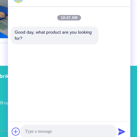
Şimdi başvurun
10:47 AM
Good day, what product are you looking 
for?
brika turu
Kişiler
Site Haritası
89 numaralı Zhujiang Yolu, Xinbei bölgesi,
Changzhou Şehri, Jiangsu, Çin.
admin@smartweigh.biz