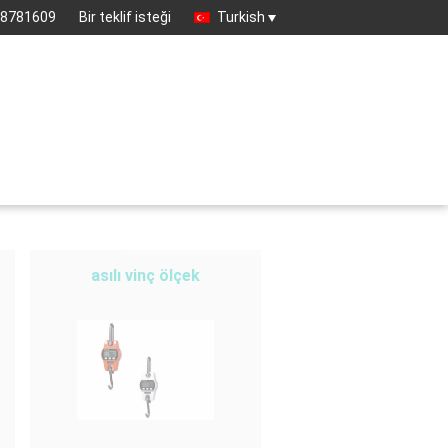
68781609
Bir teklif isteği
Turkish
asılı vinç ölçek