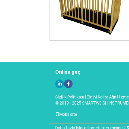
Online geç
Gizlilik Politikası
| Çin iyi Kalite Ağır Hizm
© 2019 - 2025 SMARTWEIGH INSTRUMENT 
Mobil site
Daha fazla bilgi edinmek ister misiniz?
S