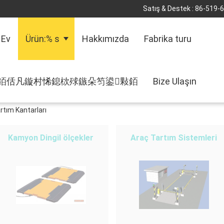
Satış & Destek :
86-519-
Ev
Ürün:% s
Hakkımızda
Fabrika turu
銆佸凡鏇村悕鎴栨殏鏃朵笉鍙敤銆
Bize Ulaşın
rtım Kantarları
Kamyon Dingil ölçekler
Araç Tartım Sistemleri