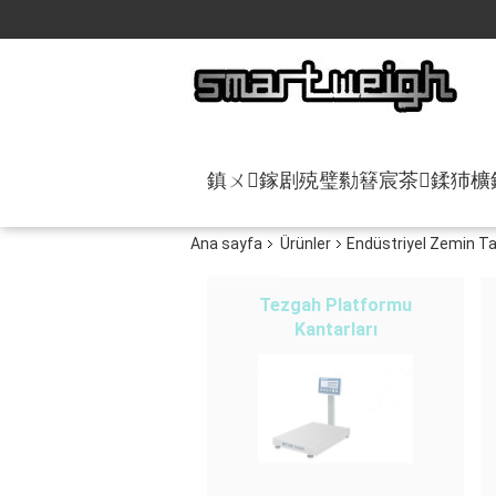
鎮ㄨ鎵剧殑璧勬簮宸茶鍒犻櫎
Ana sayfa
Ürünler
Endüstriyel Zemin Ta
Tezgah Platformu
Kantarları