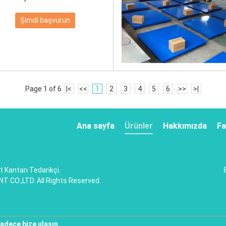
Şimdi başvurun
Page 1 of 6
|<
<<
1
2
3
4
5
6
>>
>|
Ana sayfa
Ürünler
Hakkımızda
Fa
et Kantarı Tedarikçi.
CO.,LTD. All Rights Reserved.
adece bize ulaşın